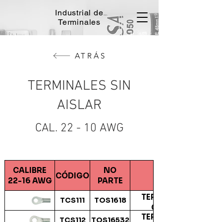
Industrial de
Terminales
ATRÁS
TERMINALES SIN
AISLAR
CAL. 22 - 10 AWG
CALIBRE
NO
CÓDIGO
22-16 AWG
PARTE
TERMINAL OJO SIN 
TCS111
TOS1618
CAL.22-16 AWG DE
TERMINAL OJO SIN 
TCS112
TOS16532