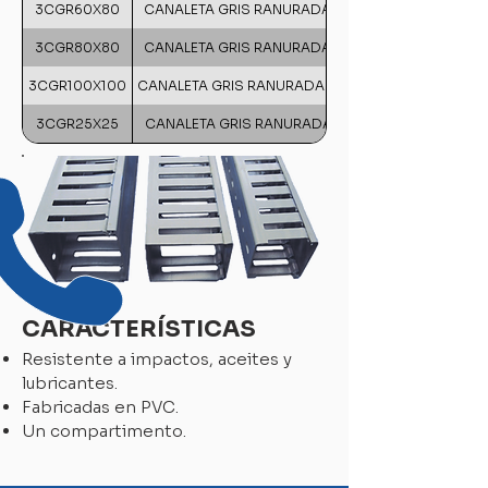
3CGR60X80
CANALETA GRIS RANURADA DE 60mm X 80 mm
3CGR80X80
CANALETA GRIS RANURADA DE 80mm X 80 mm
3CGR100X100
CANALETA GRIS RANURADA DE 100mm X 100 mm
3CGR25X25
CANALETA GRIS RANURADA DE 25mm X 25 mm
CARACTERÍSTICAS
Resistente a impactos, aceites y
lubricantes.
Fabricadas en PVC.
Un compartimento.