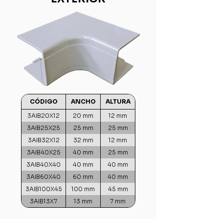
CÓDIGO
ANCHO
ALTURA
3AIB20X12
20 mm
12 mm
3AIB25X25
25 mm
25 mm
3AIB32X12
32 mm
12 mm
3AIB40X25
40 mm
25 mm
3AIB40X40
40 mm
40 mm
3AIB60X40
60 mm
40 mm
3AIB100X45
100 mm
45 mm
3AIB13X7
13 mm
7 mm