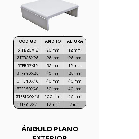
CÓDIGO
ANCHO
ALTURA
3TFB20X12
20 mm
12 mm
3TFB25X25
25 mm
25 mm
3TFB32X12
32 mm
12 mm
3TFB40X25
40 mm
25 mm
3TFB40X40
40 mm
40 mm
3TFB60X40
60 mm
40 mm
3TFB100X45
100 mm
45 mm
3TFB13X7
13 mm
7 mm
ÁNGULO PLANO
EXTERIOR