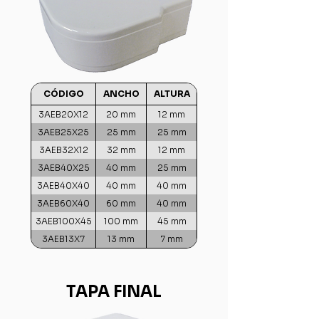
CÓDIGO
ANCHO
ALTURA
3AEB20X12
20 mm
12 mm
3AEB25X25
25 mm
25 mm
3AEB32X12
32 mm
12 mm
3AEB40X25
40 mm
25 mm
3AEB40X40
40 mm
40 mm
3AEB60X40
60 mm
40 mm
3AEB100X45
100 mm
45 mm
3AEB13X7
13 mm
7 mm
TAPA FINAL