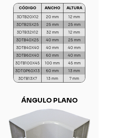
CÓDIGO
ANCHO
ALTURA
3DTB20X12
20 mm
12 mm
3DTB25X25
25 mm
25 mm
3DTB32X12
32 mm
12 mm
3DTB40X25
40 mm
25 mm
3DTB40X40
40 mm
40 mm
3DTB60X40
60 mm
40 mm
3DTB100X45
100 mm
45 mm
3DTGP60X13
60 mm
13 mm
3DTB13X7
13 mm
7 mm
ÁNGULO PLANO