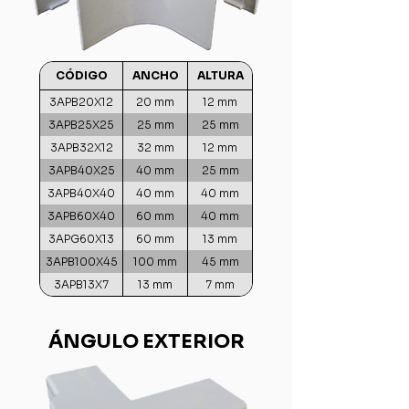
CÓDIGO
ANCHO
ALTURA
3APB20X12
20 mm
12 mm
3APB25X25
25 mm
25 mm
3APB32X12
32 mm
12 mm
3APB40X25
40 mm
25 mm
3APB40X40
40 mm
40 mm
3APB60X40
60 mm
40 mm
3APG60X13
60 mm
13 mm
3APB100X45
100 mm
45 mm
3APB13X7
13 mm
7 mm
ÁNGULO EXTERIOR