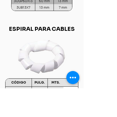
3UGP60X13
60 mm
13 mm
3UB13X7
13 mm
7 mm
ESPIRAL PARA CABLES
CÓDIGO
PULG.
MTS.
3ESBL4112X50
1/2''
50
3ESBL4125X50
1''
50
3ESBL4106X60
1/4''
100