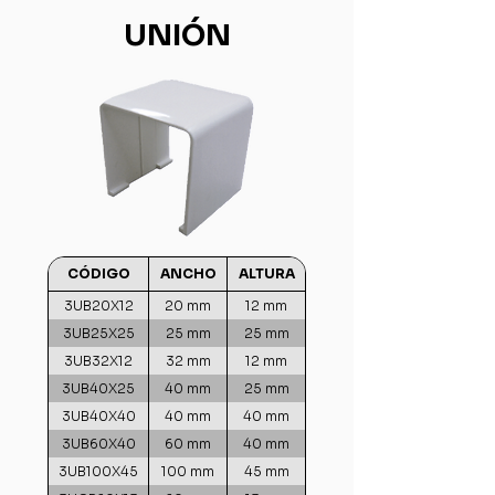
UNIÓN
CÓDIGO
ANCHO
ALTURA
3UB20X12
20 mm
12 mm
3UB25X25
25 mm
25 mm
3UB32X12
32 mm
12 mm
3UB40X25
40 mm
25 mm
3UB40X40
40 mm
40 mm
3UB60X40
60 mm
40 mm
3UB100X45
100 mm
45 mm